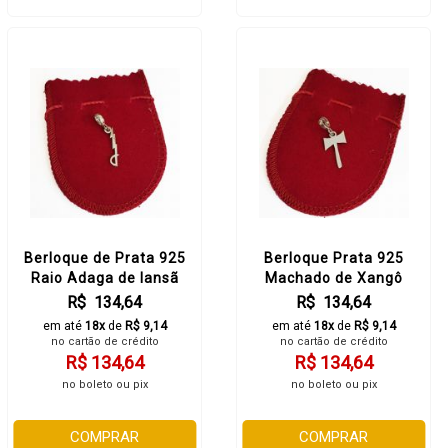
Berloque de Prata 925
Berloque Prata 925
Raio Adaga de Iansã
Machado de Xangô
R$ 134,64
R$ 134,64
em até
18x
de
R$ 9,14
em até
18x
de
R$ 9,14
no cartão de crédito
no cartão de crédito
R$ 134,64
R$ 134,64
no boleto ou pix
no boleto ou pix
COMPRAR
COMPRAR