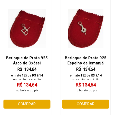
Berloque de Prata 925
Berloque de Prata 925
Arco de Oxóssi
Espelho de Iemanjá
Abebê
R$ 134,64
R$ 134,64
em até
18x
de
R$ 9,14
em até
18x
de
R$ 9,14
no cartão de crédito
no cartão de crédito
R$ 134,64
R$ 134,64
no boleto ou pix
no boleto ou pix
COMPRAR
COMPRAR