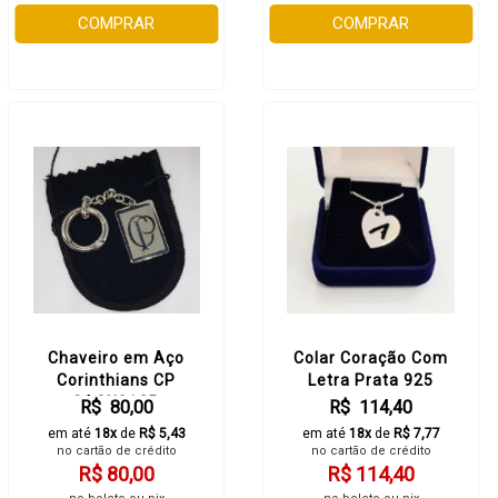
COMPRAR
COMPRAR
Chaveiro em Aço
Colar Coração Com
Corinthians CP
Letra Prata 925
SACH01CP
R$ 80,00
R$ 114,40
em até
18x
de
R$ 5,43
em até
18x
de
R$ 7,77
no cartão de crédito
no cartão de crédito
R$ 80,00
R$ 114,40