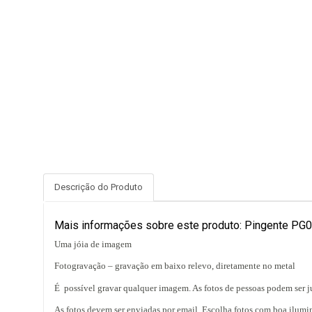
Descrição do Produto
Mais informações sobre este produto: Pingente PG
Uma jóia de imagem
Fotogravação – gravação em baixo relevo, diretamente no metal
É
possível gravar qualquer imagem. As fotos de pessoas podem ser 
As fotos devem ser enviadas por email. Escolha fotos com boa ilumin