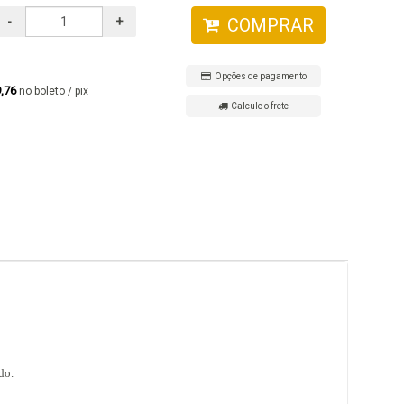
-
+
COMPRAR
Opções de pagamento
9,76
no boleto / pix
Calcule o frete
do.