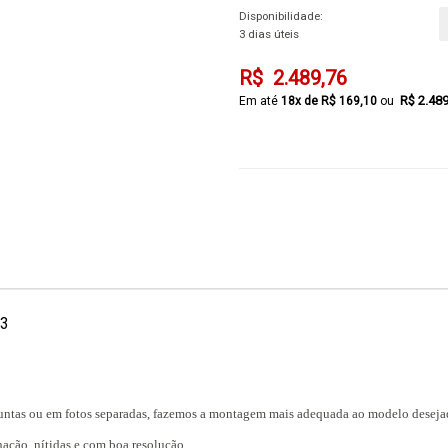
Disponibilidade:
3 dias úteis
R$ 2.489,76
R$ 2.48
18x de R$ 169,10
03
juntas ou em fotos separadas, fazemos a montagem mais adequada ao modelo deseja
ação, nítidas e com boa resolução.