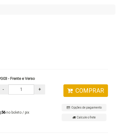
G03 - Frente e Verso
-
+
COMPRAR
Opções de pagamento
9,56
no boleto / pix
Calcule o frete