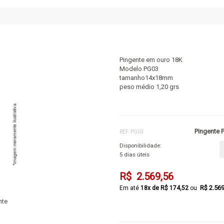
Pingente em ouro 18K
Modelo PG03
tamanho14x18mm
peso médio 1,20 grs
Pingente P
REF: PG03
Disponibilidade:
5 dias úteis
R$ 2.569,56
R$ 2.56
18x de R$ 174,52