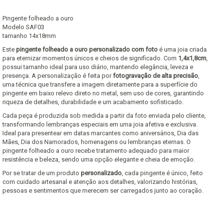
Pingente folheado a ouro
Modelo SAF03
tamanho 14x18mm
Este
pingente folheado a ouro personalizado com foto
é uma joia criada
para eternizar momentos únicos e cheios de significado. Com
1,4x1,8cm
,
possui tamanho ideal para uso diário, mantendo elegância, leveza e
presença. A personalização é feita por
fotogravação de alta precisão
,
uma técnica que transfere a imagem diretamente para a superfície do
pingente em baixo relevo direto no metal, sem uso de cores, garantindo
riqueza de detalhes, durabilidade e um acabamento sofisticado.
Cada peça é produzida sob medida a partir da foto enviada pelo cliente,
transformando lembranças especiais em uma joia afetiva e exclusiva.
Ideal para presentear em datas marcantes como aniversários, Dia das
Mães, Dia dos Namorados, homenagens ou lembranças eternas. O
pingente folheado a ouro recebe tratamento adequado para maior
resistência e beleza, sendo uma opção elegante e cheia de emoção.
Por se tratar de um produto
personalizado
, cada pingente é único, feito
com cuidado artesanal e atenção aos detalhes, valorizando histórias,
pessoas e sentimentos que merecem ser carregados junto ao coração.