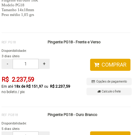
Pingente em ouro 18K
Modelo PG18
Tamanho 14x18mm
Peso médio 1,05 grs
Pingente PG18 - Frente e Verso
REF: PG18
Disponibilidade:
3 dias úteis
-
+
COMPRAR
R$ 2.237,59
Opções de pagamento
R$ 2.237,59
18x de R$ 151,97
no boleto / pix
Calcule o frete
Pingente PG18 - Ouro Branco
REF: PGB18
Disponibilidade:
5 dias úteis