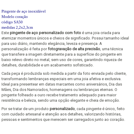
Pingente de aço inoxidável
Modelo coração
código SA50
medidas 2,2x2,3cm
Este
pingente de aço personalizado com foto
é uma joia criada para
eternizar momentos únicos e cheios de significado. Possui tamanho ideal
para uso diário, mantendo elegância, leveza e presença. A
personalização é feita por
fotogravação de alta precisão
, uma técnica
que transfere a imagem diretamente para a superfície do pingente em
baixo relevo direto no metal, sem uso de cores, garantindo riqueza de
detalhes, durabilidade e um acabamento sofisticado.
Cada peça é produzida sob medida a partir da foto enviada pelo cliente,
transformando lembranças especiais em uma joia afetiva e exclusiva.
Ideal para presentear em datas marcantes como aniversários, Dia das
Mães, Dia dos Namorados, homenagens ou lembranças eternas. O
pingente folheado a ouro recebe tratamento adequado para maior
resistência e beleza, sendo uma opção elegante e cheia de emoção.
Por se tratar de um produto
personalizado
, cada pingente é único, feito
com cuidado artesanal e atenção aos detalhes, valorizando histórias,
pessoas e sentimentos que merecem ser carregados junto ao coração.