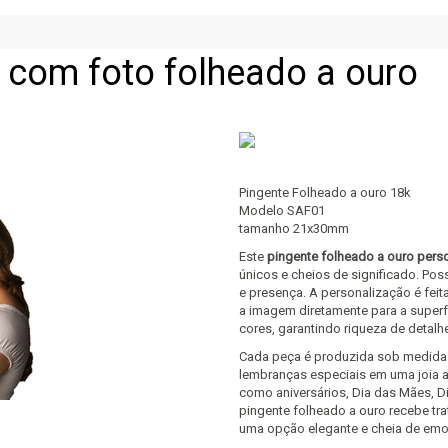
 com foto folheado a ouro
Pingente Folheado a ouro 18k
Modelo SAF01
tamanho 21x30mm
Este
pingente folheado a ouro pers
únicos e cheios de significado. Pos
e presença. A personalização é feit
a imagem diretamente para a superfí
cores, garantindo riqueza de detalh
Cada peça é produzida sob medida a
lembranças especiais em uma joia af
como aniversários, Dia das Mães, 
pingente folheado a ouro recebe tr
uma opção elegante e cheia de em