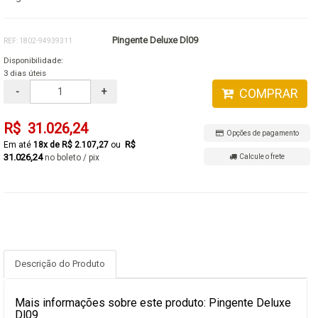
Pingente Deluxe Dl09
REF: 1802-94939311
Disponibilidade:
3 dias úteis
-
+
COMPRAR
R$ 31.026,24
Opções de pagamento
R$
18x de R$ 2.107,27
31.026,24
no boleto / pix
Calcule o frete
Descrição do Produto
Mais informações sobre este produto: Pingente Deluxe
Dl09