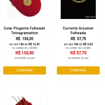
Colar Pingente Folheado
Corrente Groumet
Tetragramatton
Folheada
Pentagrama
R$ 153,30
R$ 57,75
em até
18x
de
R$ 10,41
em até
18x
de
R$ 3,92
no cartão de crédito
no cartão de crédito
R$ 153,30
R$ 57,75
no boleto ou pix
no boleto ou pix
COMPRAR
COMPRAR