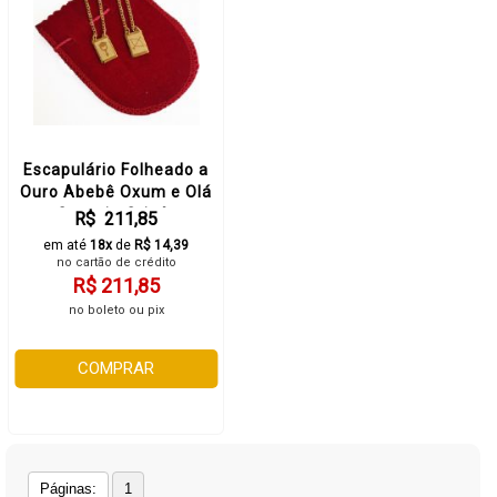
Escapulário Folheado a
Ouro Abebê Oxum e Olá
Oxossi - Orixás
R$ 211,85
em até
18x
de
R$ 14,39
no cartão de crédito
R$ 211,85
no boleto ou pix
COMPRAR
Páginas:
1