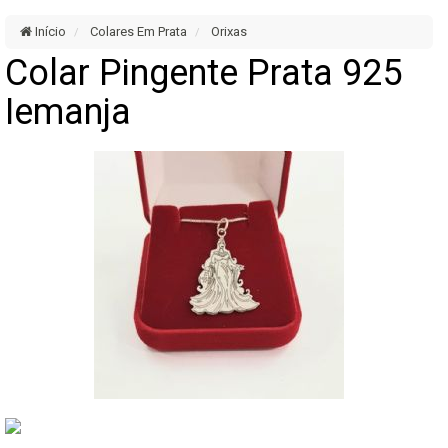
Início
Colares Em Prata
Orixas
Colar Pingente Prata 925
Iemanja