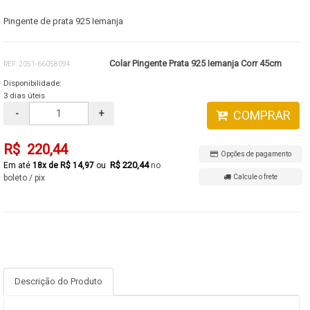
Pingente de prata 925 Iemanja
Colar Pingente Prata 925 Iemanja Corr 45cm
REF: 2051-66058094
Disponibilidade:
3 dias úteis
-
+
COMPRAR
R$ 220,44
Opções de pagamento
R$ 220,44
18x de R$ 14,97
no
boleto / pix
Calcule o frete
Descrição do Produto